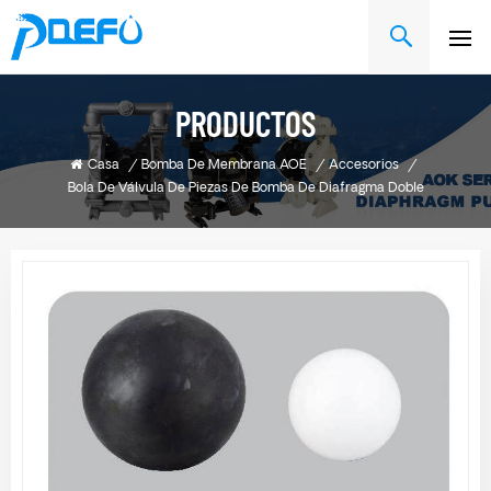
PRODUCTOS
Casa
/
Bomba De Membrana AOE
/
Accesorios
/
Bola De Válvula De Piezas De Bomba De Diafragma Doble