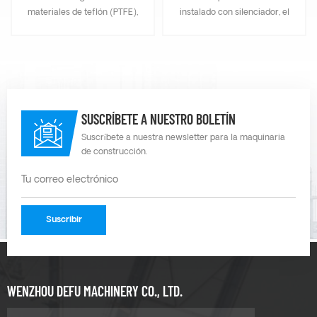
materiales de teflón (PTFE),
instalado con silenciador, el
vitón, buna-n, neopreno,
cabezal de entrega y el flujo
santopreno, EPDM, etc. Ese
pueden pasar la válvula
es material importado, la
neumática abierta para
tensión del diafragma de la
realizar el ajuste sin pasos,
bomba de diafragma
reduce efectivamente el
accionada por aire se
ruido del conducto de aire.
SUSCRÍBETE A NUESTRO BOLETÍN
reduce al mínimo y la vida
útil se prolonga.
Suscríbete a nuestra newsletter para la maquinaria
de construcción.
WENZHOU DEFU MACHINERY CO., LTD.