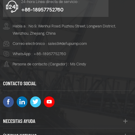
24-hora Línea directa de servicio :
+86-18957752760
Habla a : No.9, Wenhui Road, Puzhou Street, Longwan District,
Wenzhou, Zhejiang, China
Correo electrónico :
sales9@defupump.com
WhatsApp :
+86-18957752760
Persona de contacto (Cargador) : Ms Cindy
CONTACTO SOCIAL
NECESITAS AYUDA