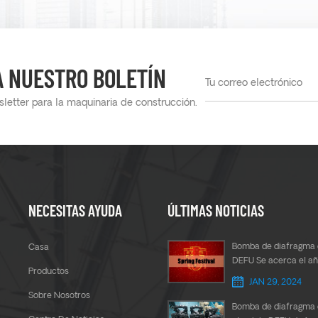
A NUESTRO BOLETÍN
letter para la maquinaria de construcción.
NECESITAS AYUDA
ÚLTIMAS NOTICIAS
Bomba de diafragma 
Casa
DEFU Se acerca el a
Productos
chino
JAN 29, 2024
Sobre Nosotros
Bomba de diafragma 