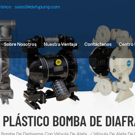
rónico :
sales9@defupump.com
Sobre Nosotros
Nuestra Ventaja
Contáctenos
Centro 
 PLÁSTICO BOMBA DE DIAF
Bomba De Diafragma Con Válvula De Aleta
/