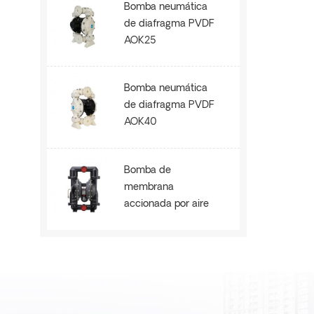
Bomba neumática
de diafragma PVDF
AOK25
Bomba neumática
de diafragma PVDF
AOK40
Bomba de
membrana
accionada por aire
de refuerzo de alta
presión de metal
AOE80B