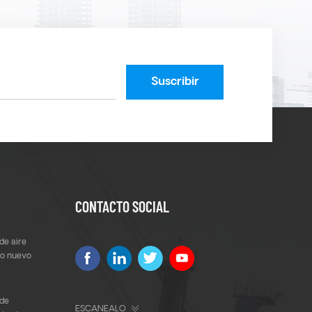
CONTACTO SOCIAL
de aire
ño nuevo
de
ESCANEALO