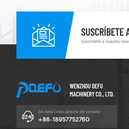
SUSCRÍBETE 
Suscríbete a nuestra news
WENZHOU DEFU
MACHINERY CO., LTD.
24-hora Línea directa de servicio :
+86-18957752760