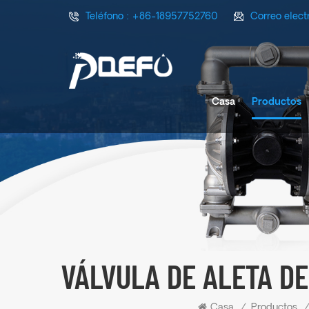
Teléfono :
+86-18957752760
Correo elect
Casa
Productos
VÁLVULA DE ALETA DE
Casa
/
Productos
/