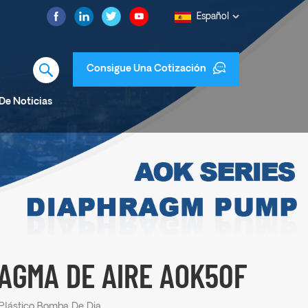
Español
Consigue Una Cotización
De Noticias
RAGMA DE AIRE AOK50F
Válvula De Aleta De Plástico Bomba De Diafragma De Aire AOK50F