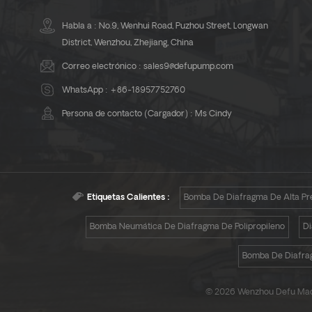
Habla a : No.9, Wenhui Road, Puzhou Street, Longwan
District, Wenzhou, Zhejiang, China
Correo electrónico :
sales9@defupump.com
WhatsApp :
+86-18957752760
Persona de contacto (Cargador) : Ms Cindy
Etiquetas Calientes :
Bomba De Diafragma De Alta Pr
Bomba Neumática De Diafragma De Polipropileno
Di
Bomba De Diafrag
© 2026 Wenzhou Defu Machi