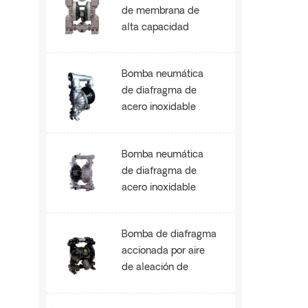
de membrana de
alta capacidad
AOE200
Bomba neumática
de diafragma de
acero inoxidable
SS304 AOK80
Bomba neumática
de diafragma de
acero inoxidable
SS304 AOK50
Bomba de diafragma
accionada por aire
de aleación de
aluminio AOK50