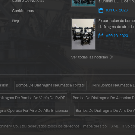
Centro De Noticias
aluminio DEFU de 1 p
para transferencia d
JUN 07, 2023
Contáctenos
pegamento
Exportación de bomb
Blog
diafragma de aire de
DEFU de 1,5 pulgadas
APR 10, 2023
del Sur
Ver todas las noticias
esión
Bomba De Diafragma Neumática Portátil
Mini Bomba Neumática D
afragma De Bomba De Vacío De PVDF
Bomba De Diafragma De Aleación D
ma Operada Por Aire De Alta Eficiencia
Bomba De Diafragma De Aire De A
nery Co., Ltd. Reservados todos los derechos |
mapa del sitio
|
XML
|
IPv6 co