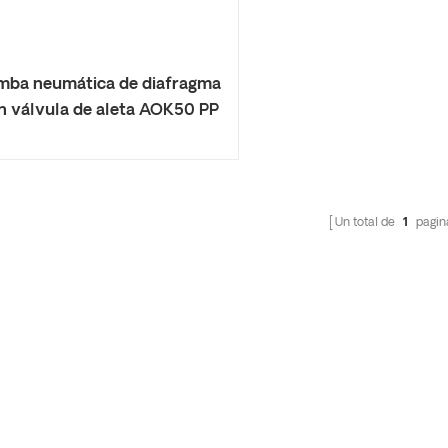
mba neumática de diafragma
n válvula de aleta AOK50 PP
Un total de
1
pagin