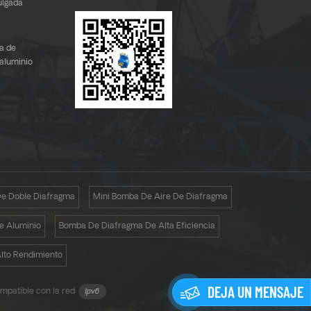
ulgada
e
a de
 aluminio
 a Corea
e Doble Diafragma
Mini Bomba De Aire De Diafragma
e Aluminio
Bomba De Diafragma De Alta Eficiencia
lto Rendimiento
DEJA UN MENSAJE
mpatible con la red