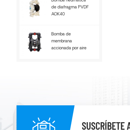
Bomba neumática
de diafragma PVDF
AOK40
Bomba de
membrana
accionada por aire
de refuerzo de alta
presión de metal
AOE80B
SUSCRÍBETE 