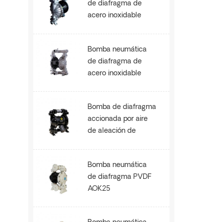
de diafragma de
acero inoxidable
SS304 AOK80
Bomba neumática
de diafragma de
acero inoxidable
SS304 AOK50
Bomba de diafragma
accionada por aire
de aleación de
aluminio AOK50
Bomba neumática
de diafragma PVDF
AOK25