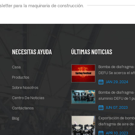
letter para la maquinaria de construcción.
NECESITAS AYUDA
ÚLTIMAS NOTICIAS
Bomba de diafragma 
Casa
DEFU Se acerca el a
Productos
chino
JAN 29, 2024
Sobre Nosotros
Bomba de diafragma 
Centro De Noticias
aluminio DEFU de 1 p
para transferencia d
JUN 07, 2023
Contáctenos
pegamento
Exportación de bomb
Blog
diafragma de aire de
DEFU de 1,5 pulgadas
APR 10, 2023