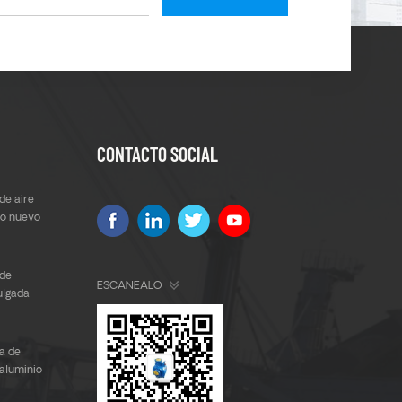
CONTACTO SOCIAL
de aire
ño nuevo
de
ESCANEALO
ulgada
e
a de
 aluminio
 a Corea