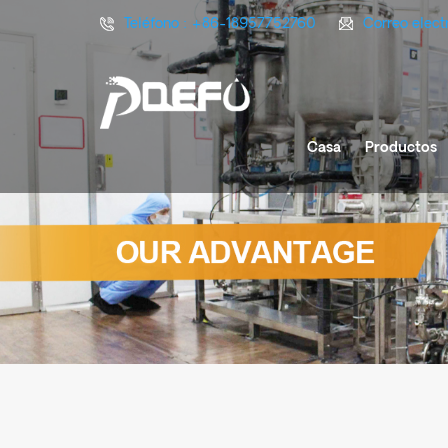
Teléfono :
+86-18957752760
Correo elect
Casa
Productos