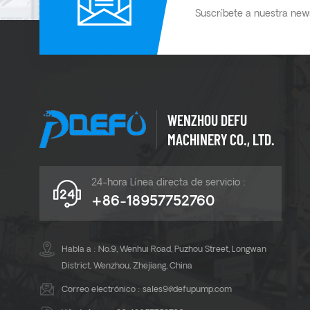
Suscríbete a nuestra news
WENZHOU DEFU
MACHINERY CO., LTD.
24-hora Línea directa de servicio :
+86-18957752760
Habla a : No.9, Wenhui Road, Puzhou Street, Longwan
District, Wenzhou, Zhejiang, China
Correo electrónico :
sales9@defupump.com