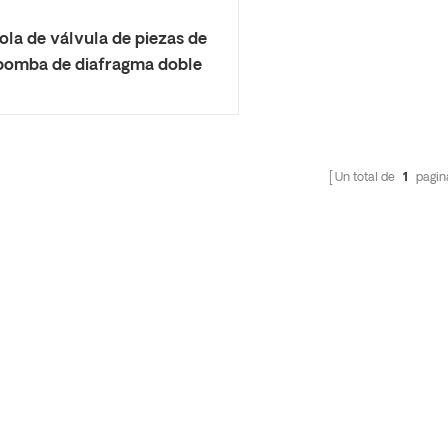
ola de válvula de piezas de
bomba de diafragma doble
Un total de
1
pagin