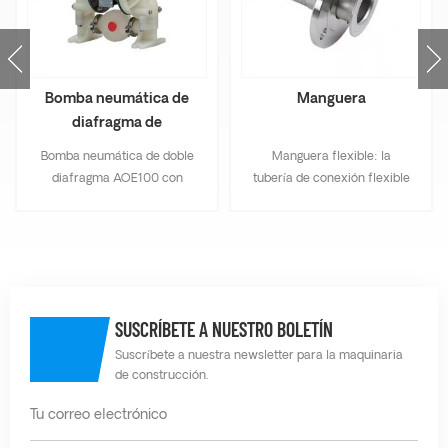
Bomba neumática de
Manguera
diafragma de
polipropileno plástico
Bomba neumática de doble
Manguera flexible: la
AOE100
diafragma AOE100 con
tubería de conexión flexible
estructura de tipo seccional,
a prueba de explosiones es
esta bomba autocebante se
adecuada para entornos
puede utilizar para
con polvo combustible.
transportar dos líquidos
Tiene las ventajas de
diferentes mediante doble
resistencia al fuego,
diafragma.
resistencia a la corrosión,
SUSCRÍBETE A NUESTRO BOLETÍN
resistencia al agua,
resistencia al
Suscríbete a nuestra newsletter para la maquinaria
de construcción.
envejecimiento, buena
flexibilidad, estructura firme
y operación confiable.
Manguera química: Puede