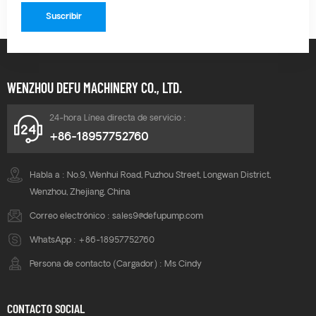
ser ampliamente utilizada
para transportar líquidos y
gases químicos corrosivos,
excelente resistencia
química. El proceso de
WENZHOU DEFU MACHINERY CO., LTD.
construcción especial lo
hace rentable, liviano,
24-hora Línea directa de servicio :
suave, fácil de operar y
+86-18957752760
duradero.
Habla a : No.9, Wenhui Road, Puzhou Street, Longwan District,
Wenzhou, Zhejiang, China
Correo electrónico :
sales9@defupump.com
WhatsApp :
+86-18957752760
Persona de contacto (Cargador) : Ms Cindy
CONTACTO SOCIAL