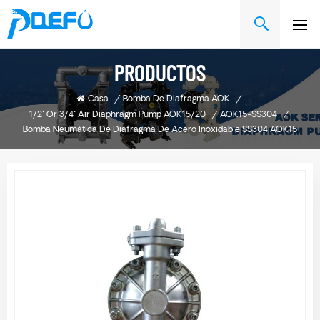
PRODUCTOS
Casa
/
Bomba De Diafragma AOK
/
1/2" Or 3/4" Air Diaphragm Pump AOK15/20
/
AOK15-SS304
/
Bomba Neumática De Diafragma De Acero Inoxidable SS304 AOK15