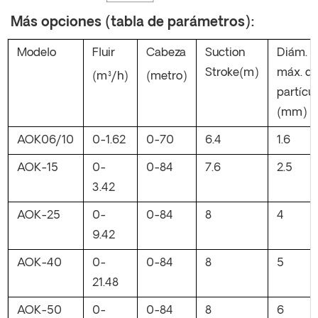
Más opciones (tabla de parámetros):
Modelo
Fluir
Cabeza
Suction
Diám.
Stroke(m)
máx. d
(m³/h)
(metro)
partícu
(mm)
AOK06/10
0-1.62
0-70
6.4
1.6
AOK-15
0-
0-84
7.6
2.5
3.42
AOK-25
0-
0-84
8
4
9.42
AOK-40
0-
0-84
8
5
21.48
AOK-50
0-
0-84
8
6