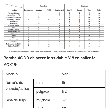
Bomba AODD de acero inoxidable 316 en caliente
AOK15:
Modelo
bien
15
Tamaño de
mm
15
entrada/salida
pulgada
1/2
Tasa de flujo
m3/hora
3.42