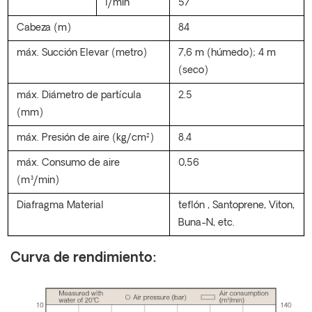
l/min
57
Cabeza (m)
84
máx.
Succión
Elevar
(metro)
7,6 m (húmedo); 4 m
(seco)
máx. Diámetro de partícula
2.5
(mm)
máx.
Presión de aire (kg/cm²)
8.4
máx.
Consumo de aire
0,56
(m³/min)
Diafragma
Material
teflón
, Santoprene, Viton,
Buna-N, etc.
Curva de rendimiento: