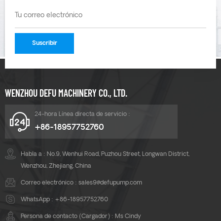
WENZHOU DEFU MACHINERY CO., LTD.
24-hora Línea directa de servicio :
+86-18957752760
Habla a : No.9, Wenhui Road, Puzhou Street, Longwan District,
Wenzhou, Zhejiang, China
Correo electrónico :
sales9@defupump.com
WhatsApp :
+86-18957752760
Persona de contacto (Cargador) : Ms Cindy