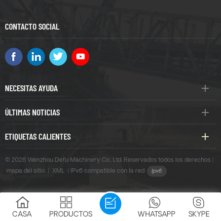
CONTACTO SOCIAL
NECESITAS AYUDA
ÚLTIMAS NOTICIAS
ETIQUETAS CALIENTES
© 2026 Wenzhou Defu Machinery Co., Ltd. Reservados todos los derechos |
mapa del sitio
|
XML
|
IPv6 compatible con la red
CASA
PRODUCTOS
WHATSAPP
SKYPE