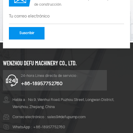
de construcción.
WENZHOU DEFU MACHINERY CO., LTD.
24-hora Línea directa de servicio :
+86-18957752760
Habla a : No.9, Wenhui Road, Puzhou Street, Longwan District,
Wenzhou, Zhejiang, China
Correo electrónico :
sales9@defupump.com
WhatsApp :
+86-18957752760