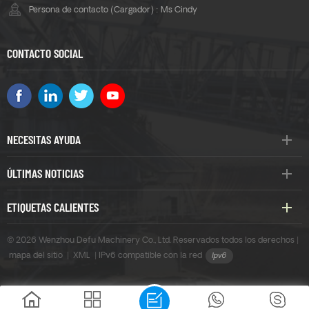
Persona de contacto (Cargador) : Ms Cindy
CONTACTO SOCIAL
NECESITAS AYUDA
ÚLTIMAS NOTICIAS
ETIQUETAS CALIENTES
© 2026 Wenzhou Defu Machinery Co., Ltd. Reservados todos los derechos |
mapa del sitio
|
XML
|
IPv6 compatible con la red