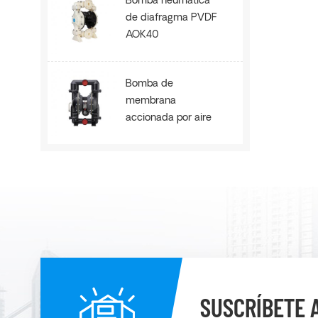
Bomba neumática
de diafragma PVDF
AOK40
Bomba de
membrana
accionada por aire
de refuerzo de alta
presión de metal
AOE80B
SUSCRÍBETE 