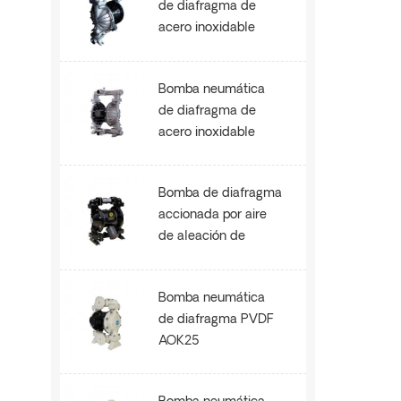
de diafragma de
acero inoxidable
SS304 AOK80
Bomba neumática
de diafragma de
acero inoxidable
SS304 AOK50
Bomba de diafragma
accionada por aire
de aleación de
aluminio AOK50
Bomba neumática
de diafragma PVDF
AOK25