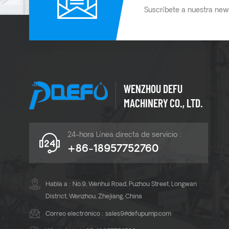
Suscríbete a nuestra news
WENZHOU DEFU
MACHINERY CO., LTD.
24-hora Línea directa de servicio :
+86-18957752760
Habla a : No.9, Wenhui Road, Puzhou Street, Longwan
District, Wenzhou, Zhejiang, China
Correo electrónico :
sales9@defupump.com