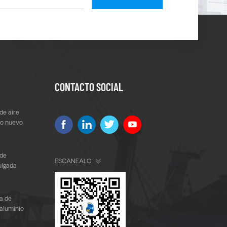
CONTACTO SOCIAL
de aire
ño nuevo
de
ESCANEALO
ulgada
e
a de
 aluminio
 a Corea