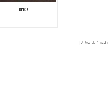
Brida
Un total de
1
pagin