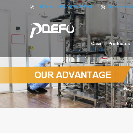
Teléfono :
+86-18957752760
Correo elect
Casa
Productos