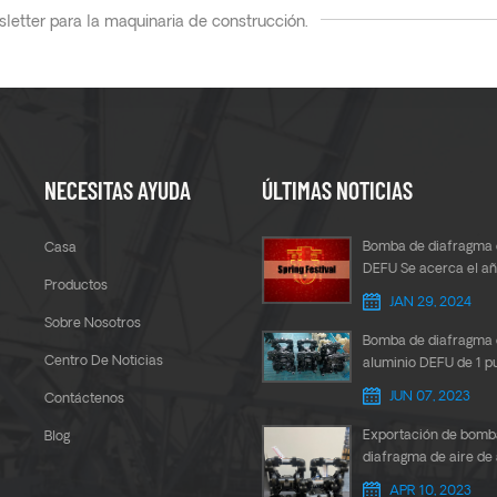
letter para la maquinaria de construcción.
NECESITAS AYUDA
ÚLTIMAS NOTICIAS
Bomba de diafragma 
Casa
DEFU Se acerca el a
Productos
chino
JAN 29, 2024
Sobre Nosotros
Bomba de diafragma 
Centro De Noticias
aluminio DEFU de 1 p
para transferencia d
JUN 07, 2023
Contáctenos
pegamento
Exportación de bomb
Blog
diafragma de aire de
DEFU de 1,5 pulgadas
APR 10, 2023