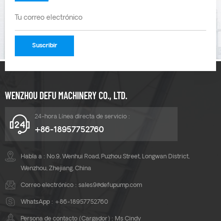
WENZHOU DEFU MACHINERY CO., LTD.
24-hora Línea directa de servicio :
+86-18957752760
Habla a : No.9, Wenhui Road, Puzhou Street, Longwan District,
Wenzhou, Zhejiang, China
Correo electrónico :
sales9@defupump.com
WhatsApp :
+86-18957752760
Persona de contacto (Cargador) : Ms Cindy