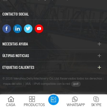
CONTACTO SOCIAL
NECESITAS AYUDA
ÚLTIMAS NOTICIAS
ETIQUETAS CALIENTES
© 2026 Wenzhou Defu Machinery Co., Ltd. Reservados todos los derechos |
mapa del sitio
|
XML
|
IPv6 compatible con la red
CASA
PRODUCTOS
WHATSAPP
SKYPE