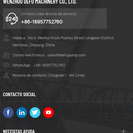
WENZHOU DEFU MACHINERY CO., LTD.
desgaste, sobrecarga,
fenómeno de
24-hora Línea directa de servicio :
calentamiento.
+86-18957752760
Habla a : No.9, Wenhui Road, Puzhou Street, Longwan District,
Wenzhou, Zhejiang, China
Correo electrónico :
sales9@defupump.com
WhatsApp :
+86-18957752760
Persona de contacto (Cargador) : Ms Cindy
CONTACTO SOCIAL
NECESITAS AYUDA