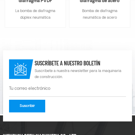
diafragma PVDF
diafragma de acero
AOK80
inoxidable SS304
La bomba de diafragma
Bomba de diafragma
AOK40
dúplex neumática
neumática de acero
autocebante AOK80 PVDF
inoxidable para productos
siempre puede seguir
químicos en el transporte de
siendo eficiente, no debido
líquidos peligrosos y
al desgaste ni a la reducción
corrosivos, el líquido se
de la eficiencia. La bomba
puede separar
de diafragma de aire
completamente del mundo
SUSCRÍBETE A NUESTRO BOLETÍN
AOK80 PVDF puede hacer
exterior. Es un tipo de
el 100% de la utilización de
bomba de diafragma
Suscríbete a nuestra newsletter para la maquinaria
de construcción.
energía. Cuando la salida de
química resistente a la
la bomba de diafragma
corrosión.
neumática está cerrada, la
bomba química de
diafragma dúplex operada
por aire de PVDF de 3
pulgadas se detendrá
automáticamente. No hay
movimiento del equipo,