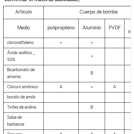
Articulo
Cuerpo de bomba
Medio
polipropileno
Aluminio
PVDF
in
cloronaftaleno
×
×
Ácido acético _
×
50%
Bicarbonato de
B
amonio
Cloruro amónico
A
×
A
borato de amilo
Tintes de anilina
B
Salsa de
barbacoa