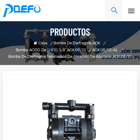
PRODUCTOS
Casa
/
Bomba De Diafragma AOK
/
Bomba AODD De 1/4" O 3/8" AOK06/10
/
AOK06/10-AL
/
Bomba De Diafragma Neumática De Aleación De Aluminio AOK06/10