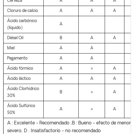
Cerveza
A
A
A
Cloruro de calcio
A
A
A
Ácido carbónico
A
(líquido)
Diésel Oi
l
B
A
A
Miel
A
A
Pegamento
A
A
Ácido fórmico
A
×
A
Ácido láctico
A
A
A
Ácido Clorhídrico
B
×
A
30%
Ácido Sulfúrico
A
×
A
50%
A : Excelente - Recomendado ;B : Bueno - efecto de menor 
severo; D : Insatisfactorio - no recomendado