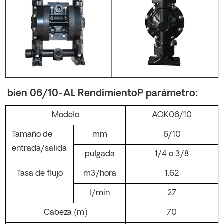
bien
06/10-AL Rendimiento
P
parámetro:
Modelo
AOK06/10
Tamaño de
mm
6/10
entrada/salida
pulgada
1/4 o 3/8
Tasa de flujo
m3/hora
1.62
l/min
27
Cabeza (m)
70