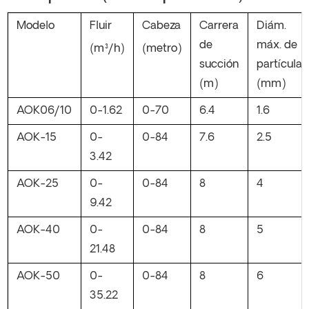
Modelo
Fluir
Cabeza
Carrera
Diám.
de
máx. de
(m³/h)
(metro)
succión
partículas
(m)
(mm)
AOK06/10
0-1.62
0-70
6.4
1.6
AOK-15
0-
0-84
7.6
2.5
3.42
AOK-25
0-
0-84
8
4
9.42
AOK-40
0-
0-84
8
5
21.48
AOK-50
0-
0-84
8
6
35.22