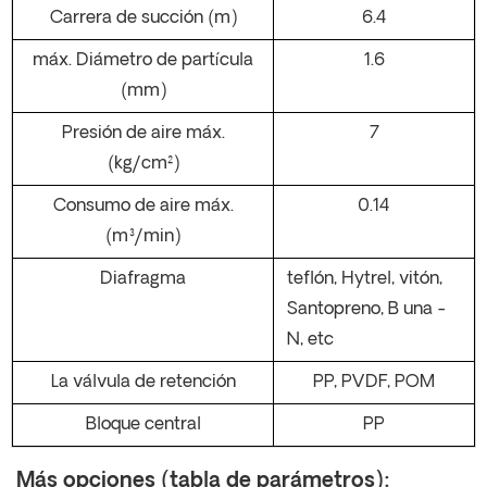
Carrera de succión (m)
6.4
máx. Diámetro de partícula
1.6
(mm)
Presión de aire máx.
7
(kg/cm²)
Consumo de aire máx.
0.14
(m³/min)
Diafragma
teflón,
Hytrel,
vitón,
Santopreno, B
una
-
N, etc
La válvula de retención
PP, PVDF, POM
Bloque central
PP
Más opciones (tabla de parámetros):