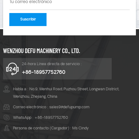
WENZHOU DEFU MACHINERY CO., LTD.
24-hora Línea directa de servicio :
+86-18957752760
Habla a : No.9, Wenhui Road, Puzhou Street, Longwan District,
Wenzhou, Zhejiang, China
Correo electrónico :
sales9@defupump.com
WhatsApp :
+86-18957752760
Persona de contacto (Cargador) : Ms Cindy